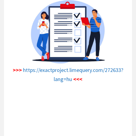
>>>
https://exactproject.limequery.com/272633?
lang=hu
<<<