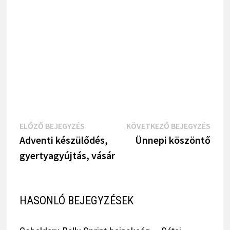
Bejegyzés
Previous
Next
ELŐZŐ BEJEGYZÉS
KÖVETKEZŐ BEJEGYZÉS
Post
Post
Adventi készülődés,
Ünnepi köszöntő
navigáció
gyertyagyújtás, vásár
HASONLÓ BEJEGYZÉSEK