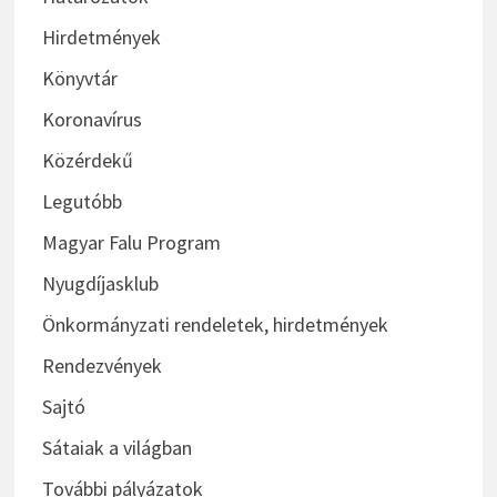
Koronavírus
Közérdekű
Legutóbb
Magyar Falu Program
Nyugdíjasklub
Önkormányzati rendeletek, hirdetmények
Rendezvények
Sajtó
Sátaiak a világban
További pályázatok
Ünnepi pillanatok
Útépítés