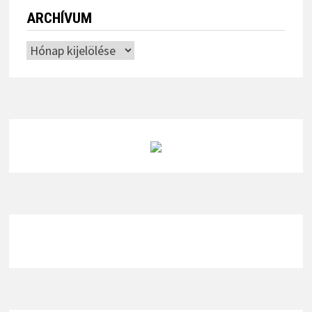
ÖNKORMÁNYZATI ÉPÜLETEK ENERGETIKAI
KORSZERŰSÍTÉSE