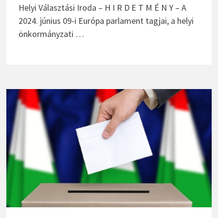
Helyi Választási Iroda – H I R D E T M É N Y – A
2024. június 09-i Európa parlament tagjai, a helyi
önkormányzati …