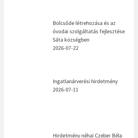
Bölcsőde létrehozása és az
óvodai szolgáltatás fejlesztése
Sáta községben
2026-07-22
Ingatlanárverési hirdetmény
2026-07-11
Hirdetmény néhai Czeber Béla
hagyatéki ügyében
2026-07-02