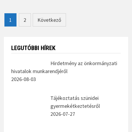
Bejegyzések
1
2
Következő
lapozása
LEGUTÓBBI HÍREK
Hirdetmény az önkormányzati
hivatalok munkarendjéről
2026-08-03
Tájékoztatás szünidei
gyermekétkeztetésről
2026-07-27