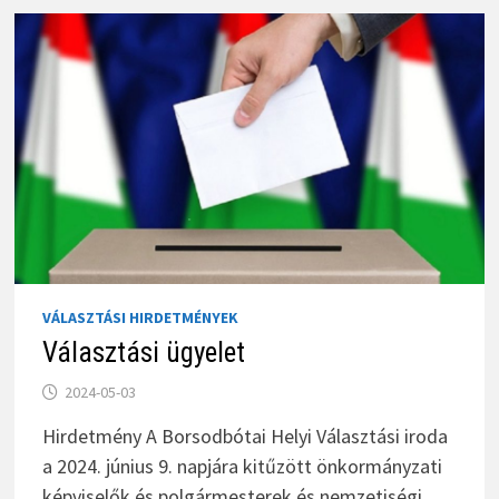
VÁLASZTÁSI HIRDETMÉNYEK
Választási ügyelet
2024-05-03
Hirdetmény A Borsodbótai Helyi Választási iroda
a 2024. június 9. napjára kitűzött önkormányzati
képviselők és polgármesterek és nemzetiségi