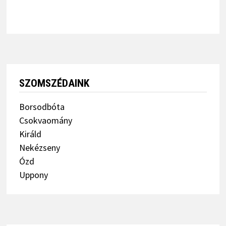
SZOMSZÉDAINK
Borsodbóta
Csokvaomány
Királd
Nekézseny
Ózd
Uppony
NEKÉZSENYI SZOMSZÉDOLÁS