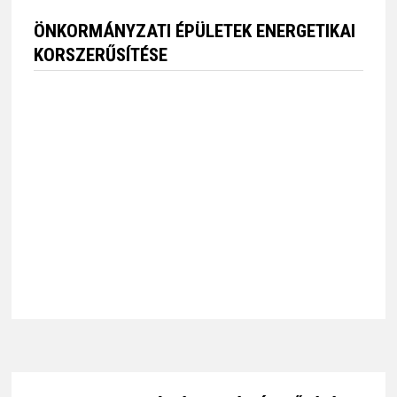
A HELYI IDENTITÁS ÉS KOHÉZIÓ ERŐSÍTÉSE
SÁTA ÉS NEKÉZSENY TELEPÜLÉSEKEN