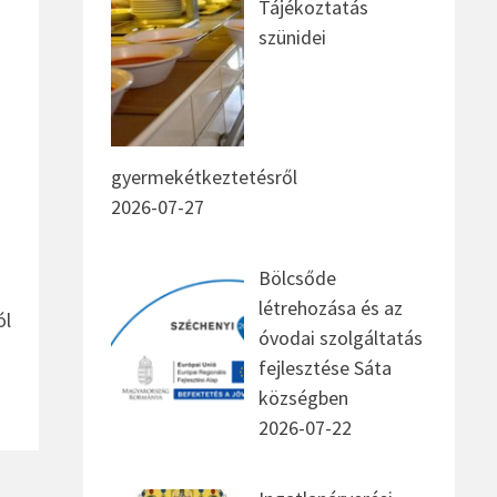
Tájékoztatás
szünidei
gyermekétkeztetésről
2026-07-27
Bölcsőde
létrehozása és az
ól
óvodai szolgáltatás
fejlesztése Sáta
községben
2026-07-22