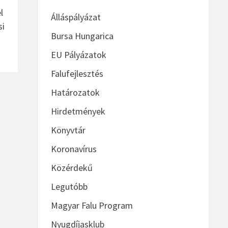
l
Álláspályázat
si
Bursa Hungarica
EU Pályázatok
Falufejlesztés
Határozatok
Hirdetmények
Könyvtár
Koronavírus
Közérdekű
Legutóbb
Magyar Falu Program
Nyugdíjasklub