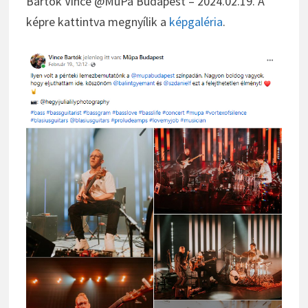
Bartók Vince @MüPa Budapest – 2024.02.19. A
képre kattintva megnyílik a
képgaléria
.