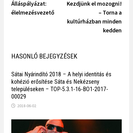
Post
Post
Álláspályázat:
Kezdjünk el mozogni!
navigáció
élelmezésvezető
– Torna a
kultúrházban minden
kedden
HASONLÓ BEJEGYZÉSEK
Sátai Nyárindító 2018 – A helyi identitás és
kohézió erősítése Sáta és Nekézseny
településeken – TOP-5.3.1-16-BO1-2017-
00029
2018-06-02