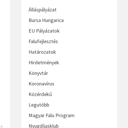
Álláspályázat
Bursa Hungarica
EU Pályázatok
Falufejlesztés
Határozatok
Hirdetmények
Könyvtár
Koronavírus
Közérdekű
Legutóbb
Magyar Falu Program
Nyugdíjasklub
Next
ÉS