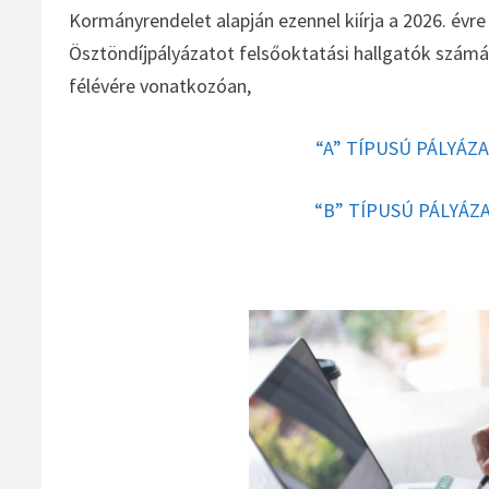
Kormányrendelet alapján ezennel kiírja a 2026. év
Ösztöndíjpályázatot felsőoktatási hallgatók számá
félévére vonatkozóan,
“A” TÍPUSÚ PÁLYÁZAT
“B” TÍPUSÚ PÁLYÁZAT