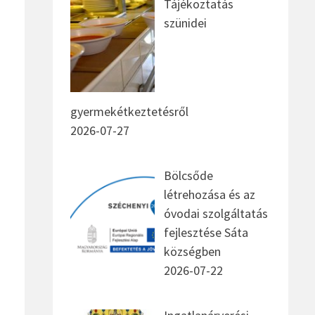
Tájékoztatás
szünidei
gyermekétkeztetésről
2026-07-27
Bölcsőde
létrehozása és az
óvodai szolgáltatás
fejlesztése Sáta
községben
2026-07-22