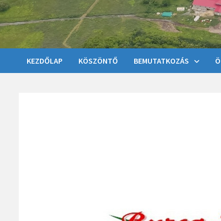
KEZDŐLAP
KÖSZÖNTŐ
BEMUTATKOZÁS
Ö