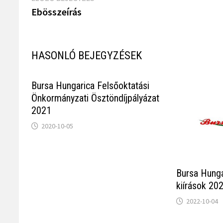
Bejegyzés
Post
Ebösszeírás
navigáció
HASONLÓ BEJEGYZÉSEK
Bursa Hungarica Felsőoktatási
Önkormányzati Ösztöndíjpályázat
2021
2020-10-05
Bursa Hunga
kiírások 20
2022-10-04