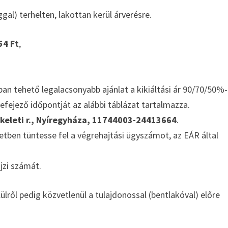
gal) terhelten, lakottan kerül árverésre.
54 Ft
,
ban tehető legalacsonyabb ajánlat a kikiáltási ár 90/70/50%-
efejező időpontját az alábbi táblázat tartalmazza.
keleti r., Nyíregyháza, 11744003-24413664
.
ben tüntesse fel a végrehajtási ügyszámot, az EÁR által
jzi számát.
ülről pedig közvetlenül a tulajdonossal (bentlakóval) előre