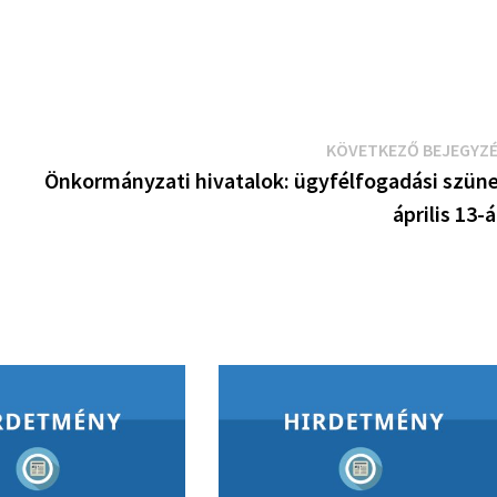
KÖVETKEZŐ BEJEGYZ
Önkormányzati hivatalok: ügyfélfogadási szün
április 13-