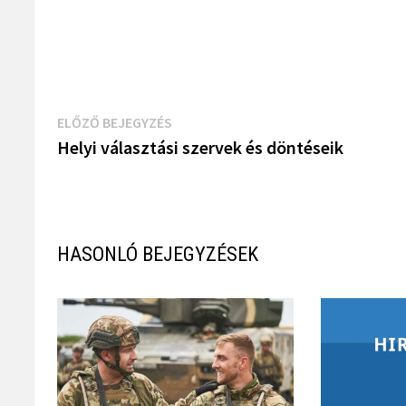
Bejegyzés
Previous
ELŐZŐ BEJEGYZÉS
Post
Helyi választási szervek és döntéseik
navigáció
HASONLÓ BEJEGYZÉSEK