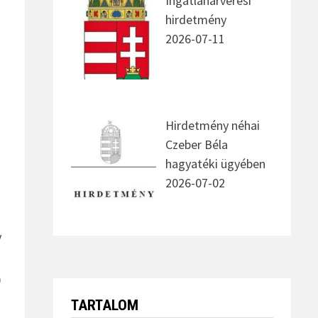
Ingatlanárverési
hirdetmény
2026-07-11
Hirdetmény néhai
Czeber Béla
hagyatéki ügyében
2026-07-02
y
)
TARTALOM