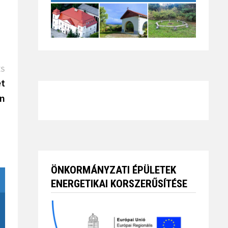
Next
ÉS
Post
et
án
ÖNKORMÁNYZATI ÉPÜLETEK
ENERGETIKAI KORSZERŰSÍTÉSE