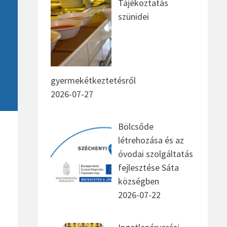
Tájékoztatás
szünidei
gyermekétkeztetésről
2026-07-27
Bölcsőde
létrehozása és az
óvodai szolgáltatás
fejlesztése Sáta
községben
2026-07-22