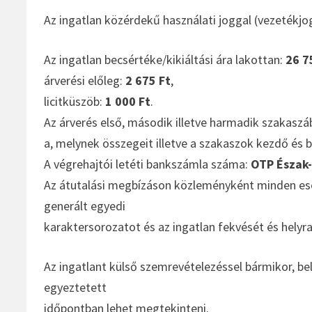
Az ingatlan közérdekű használati joggal (vezetékjog
Az ingatlan becsértéke/kikiáltási ára lakottan:
26 7
árverési előleg:
2 675 Ft
,
licitküszöb:
1 000 Ft
.
Az árverés első, második illetve harmadik szakaszá
a, melynek összegeit illetve a szakaszok kezdő és b
A végrehajtói letéti bankszámla száma:
OTP Észak-
Az átutalási megbízáson közleményként minden eset
generált egyedi
karaktersorozatot és az ingatlan fekvését és helyra
Az ingatlant külső szemrevételezéssel bármikor, bel
egyeztetett
időpontban lehet megtekinteni.