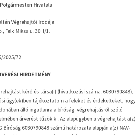
Polgármesteri Hivatala
ltán Végrehajtói Irodája
, Falk Miksa u. 30. I/1.
5/2025/72
RVERÉSI HIRDETMÉNY
hajtást kérő és társa(i) (hivatkozási száma: 6030790848),
ási ügy(ek)ben tájékoztatom a feleket és érdekelteket, hog
donában álló ingatlanra a bírósági végrehajtásról szóló
rtelmében árverést tűzök ki. Az alapügyben a végrehajtást a(z
róság 6030790848 számú határozata alapján a(z) NAV-