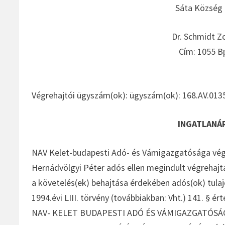
Sáta Község 
Dr. Schmidt Zo
Cím: 1055 Bp.
Végrehajtói ügyszám(ok): ügyszám(ok): 168.AV.013
INGATLANÁ
NAV Kelet-budapesti Adó- és Vámigazgatósága végre
Hernádvölgyi Péter adós ellen megindult végrehajt
a követelés(ek) behajtása érdekében adós(ok) tulaj
1994.évi LIII. törvény (továbbiakban: Vht.) 141. § é
NAV- KELET BUDAPESTI ADÓ ÉS VÁMIGAZGATÓSÁG Bí