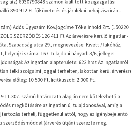
 a(z) 6030790848 számon kiállított közigazgatási
ló 890 912 Ft főkövetelés és járulékai behajtása iránt.
v.szám) Adós Ügyszám Köv.jogcíme Tőke Inhold Zrt. (150220
ZOLG.SZERZŐDÉS 126 411 Ft Az árverésre kerülő ingatlan-
Sáta, Szabadság utca 29., megnevezése: Kivett / lakóház,
helyrajzi száma: 167. tulajdoni hányad: 3/6, jellege:
ajdonságai: Az ingatlan alapterülete: 622 hrsz Az ingatlanról
lan telki szolgalmi joggal terhelten, lakottan kerül árverésr
erési előleg: 10 500 Ft, licitküszöb: 2 000 Ft..
19.11.307. számú határozata alapján nem kötelezhető a
ődés megkötésére az ingatlan új tulajdonosával, amíg a
íjtartozás terheli, függetlenül attól, hogy az igénybejelentő
ti szerződésmóddal (árverés útján) szerezte meg.