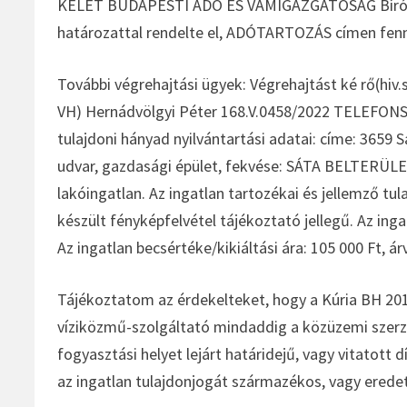
KELET BUDAPESTI ADÓ ÉS VÁMIGAZGATÓSÁG Bíróság
határozattal rendelte el, ADÓTARTOZÁS címen fennál
További végrehajtási ügyek: Végrehajtást ké rő(hi
VH) Hernádvölgyi Péter 168.V.0458/2022 TELEFONS
tulajdoni hányad nyilvántartási adatai: címe: 3659 
udvar, gazdasági épület, fekvése: SÁTA BELTERÜLET, 
lakóingatlan. Az ingatlan tartozékai és jellemző tul
készült fényképfelvétel tájékoztató jellegű. Az ingat
Az ingatlan becsértéke/kikiáltási ára: 105 000 Ft, árv
Tájékoztatom az érdekelteket, hogy a Kúria BH 20
víziközmű-szolgáltató mindaddig a közüzemi szerz
fogyasztási helyet lejárt határidejű, vagy vitatott d
az ingatlan tulajdonjogát származékos, vagy erede