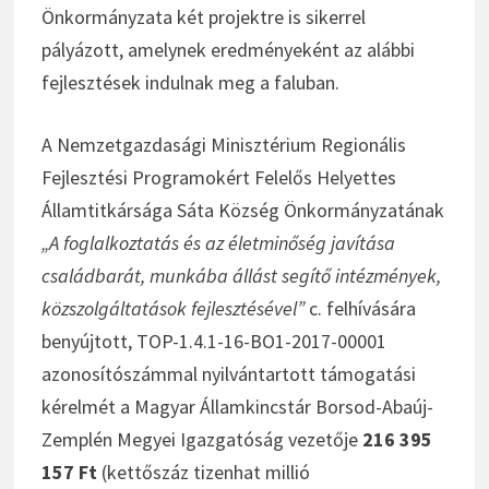
Önkormányzata két projektre is sikerrel
pályázott, amelynek eredményeként az alábbi
fejlesztések indulnak meg a faluban.
A Nemzetgazdasági Minisztérium Regionális
Fejlesztési Programokért Felelős Helyettes
Államtitkársága Sáta Község Önkormányzatának
„A foglalkoztatás és az életminőség javítása
családbarát, munkába állást segítő intézmények,
közszolgáltatások fejlesztésével”
c. felhívására
benyújtott, TOP-1.4.1-16-BO1-2017-00001
azonosítószámmal nyilvántartott támogatási
kérelmét a Magyar Államkincstár Borsod-Abaúj-
Zemplén Megyei Igazgatóság vezetője
216 395
157 Ft
(kettőszáz tizenhat millió