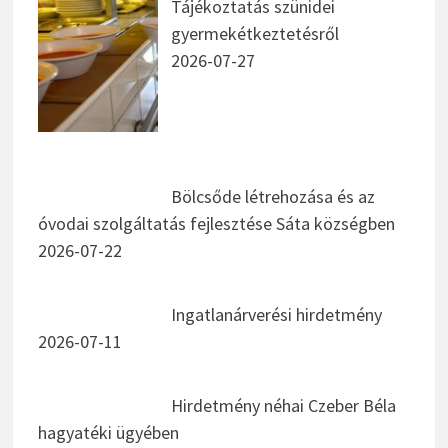
Tájékoztatás szünidei
gyermekétkeztetésről
2026-07-27
Bölcsőde létrehozása és az
óvodai szolgáltatás fejlesztése Sáta községben
2026-07-22
Ingatlanárverési hirdetmény
2026-07-11
Hirdetmény néhai Czeber Béla
hagyatéki ügyében