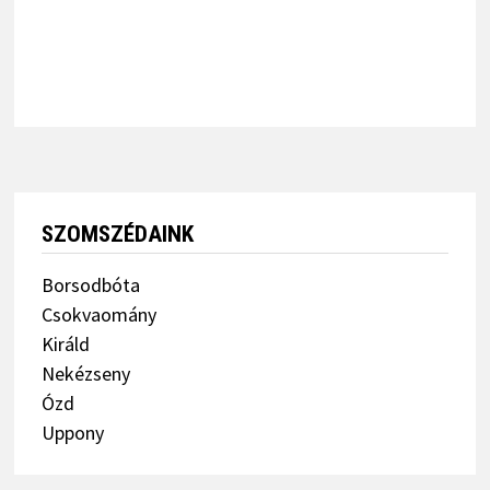
SZOMSZÉDAINK
Borsodbóta
Csokvaomány
Királd
Nekézseny
Ózd
Uppony