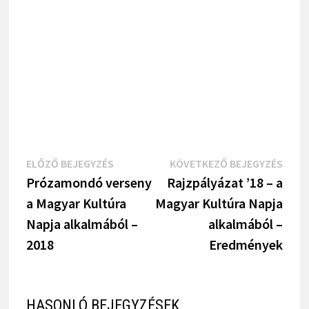
Bejegyzés
Previous
Next
ELŐZŐ BEJEGYZÉS
KÖVETKEZŐ BEJEGYZÉS
Post
Post
Prózamondó verseny
Rajzpályázat ’18 – a
navigáció
a Magyar Kultúra
Magyar Kultúra Napja
Napja alkalmából –
alkalmából –
2018
Eredmények
HASONLÓ BEJEGYZÉSEK