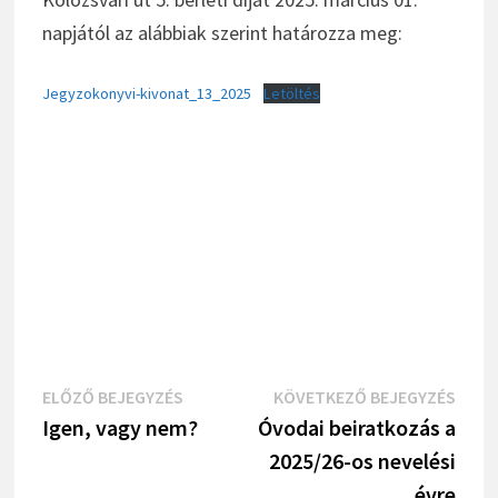
napjától az alábbiak szerint határozza meg:
Jegyzokonyvi-kivonat_13_2025
Letöltés
Bejegyzés
Previous
Next
ELŐZŐ BEJEGYZÉS
KÖVETKEZŐ BEJEGYZÉS
Post
Post
Igen, vagy nem?
Óvodai beiratkozás a
navigáció
2025/26-os nevelési
évre