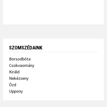
SZOMSZÉDAINK
Borsodbóta
Csokvaomány
Királd
Nekézseny
Ózd
Uppony